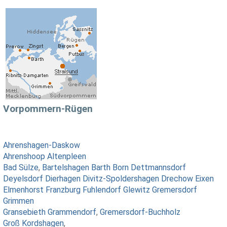
Vorpommern-Rügen
Ahrenshagen-Daskow
Ahrenshoop
Altenpleen
Bad Sülze
,
Bartelshagen
Barth
Born
Dettmannsdorf
Deyelsdorf
Dierhagen
Divitz-Spoldershagen
Drechow
Eixen
Elmenhorst
Franzburg
Fuhlendorf
Glewitz
Gremersdorf
Grimmen
Gransebieth
Grammendorf
,
Gremersdorf-Buchholz
Groß Kordshagen
,