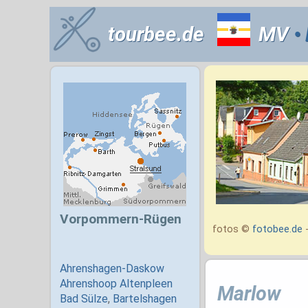
tourbee.de
MV
•
fotos ©
fotobee.de
-
Marlow