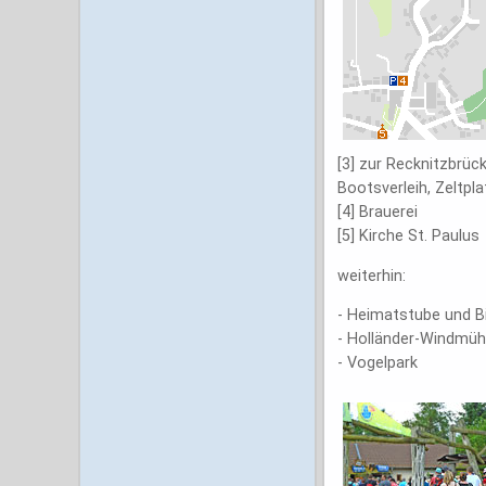
[3] zur Recknitzbrüc
Bootsverleih, Zeltpl
[4] Brauerei
[5] Kirche St. Paulus
weiterhin:
- Heimatstube und Bi
- Holländer-Windmühl
- Vogelpark