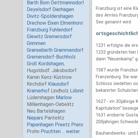
Franzburg ist eine K
des Amtes Franzburg 
See genannt wird.
ortsgeschichtlic
1231 erfolgte die er
1233 gründeten hier
dann "Neuenkamp" ge
1587 wurde Franzburg 
Franzenburg. Sie wa
Schloss siedelten si
bekannter Schulstan
1627 - im 3Ojährige 
Kapitulation" besieg
1631 eroberte Gusta
200jährigen Schwede
Bauhandwerks- und D