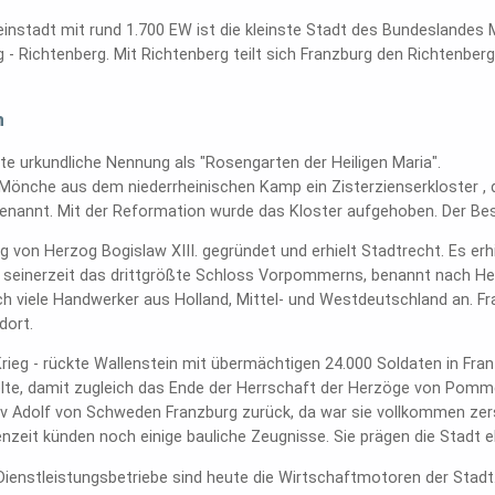
leinstadt mit rund 1.700 EW ist die kleinste Stadt des Bundeslandes
- Richtenberg. Mit Richtenberg teilt sich Franzburg den Richtenber
h
ste urkundliche Nennung als "Rosengarten der Heiligen Maria".
 Mönche aus dem niederrheinischen Kamp ein Zisterzienserkloster ,
nannt. Mit der Reformation wurde das Kloster aufgehoben. Der 
von Herzog Bogislaw XIII. gegründet und erhielt Stadtrecht. Es erhiel
r seinerzeit das drittgrößte Schloss Vorpommerns, benannt nach 
ch viele Handwerker aus Holland, Mittel- und Westdeutschland an. Fr
dort.
Krieg - rückte Wallenstein mit übermächtigen 24.000 Soldaten in Fra
elte, damit zugleich das Ende der Herrschaft der Herzöge von Pomm
v Adolf von Schweden Franzburg zurück, da war sie vollkommen zer
nzeit künden noch einige bauliche Zeugnisse. Sie prägen die Stadt
ienstleistungsbetriebe sind heute die Wirtschaftmotoren der Stadt