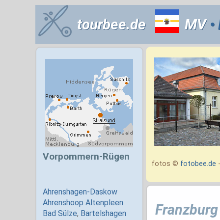
tourbee.de
MV
•
fotos ©
fotobee.de
-
Franzburg