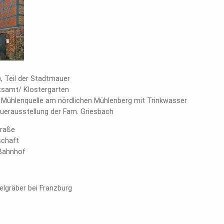
), Teil der Stadtmauer
atsamt/ Klostergarten
, Mühlenquelle am nördlichen Mühlenberg mit Trinkwasser
auerausstellung der Fam. Griesbach
traße
schaft
Bahnhof
lgräber bei Franzburg