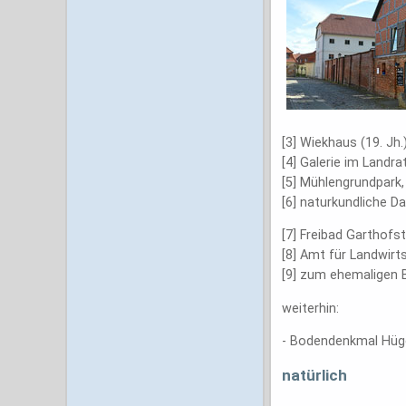
[3] Wiekhaus (19. Jh.
[4] Galerie im Landr
[5] Mühlengrundpark
[6] naturkundliche D
[7] Freibad Garthofs
[8] Amt für Landwirt
[9] zum ehemaligen 
weiterhin:
- Bodendenkmal Hüge
natürlich