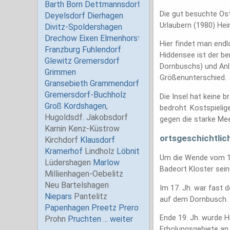
Die gut besuchte Ost
Urlaubern (1980) He
Hier findet man endl
Hiddensee ist der b
Dornbuschs) und Anl
Größenunterschied.
Die Insel hat keine 
bedroht. Kostspieli
gegen die starke Mee
ortsgeschichtlic
Um die Wende vom 13
Badeort Kloster sein
Im 17. Jh. war fast
auf dem Dornbusch. 
Ende 19. Jh. wurde H
Erholungsgebiete an 