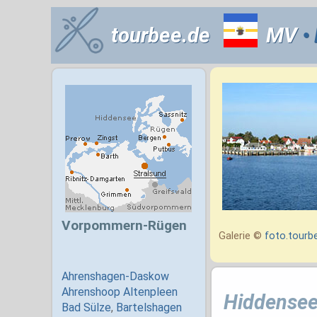
tourbee.de
MV
•
Galerie ©
foto.tourb
Hiddense