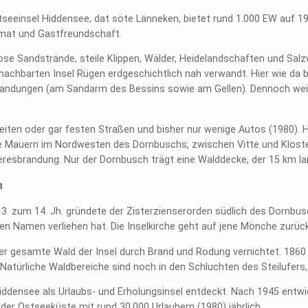
seeinsel Hiddensee, dat söte Länneken, bietet rund 1.000 EW auf 1
imat und Gastfreundschaft.
ose Sandstrände, steile Klippen, Wälder, Heidelandschaften und Sal
enachbarten Insel Rügen erdgeschichtlich nah verwandt. Hier wie d
andungen (am Sandarm des Bessins sowie am Gellen). Dennoch weist 
breiten oder gar festen Straßen und bisher nur wenige Autos (1980).
ge Mauern im Nordwesten des Dornbuschs, zwischen Vitte und Klost
resbrandung. Nur der Dornbusch trägt eine Walddecke, der 15 km la
h
. zum 14. Jh. gründete der Zisterzienserorden südlich des Dornbus
en Namen verliehen hat. Die Inselkirche geht auf jene Mönche zurück
 der gesamte Wald der Insel durch Brand und Rodung vernichtet. 18
Natürliche Waldbereiche sind noch in den Schluchten des Steilufer
iddensee als Urlaubs- und Erholungsinsel entdeckt. Nach 1945 entwic
der Ostseeküste mit rund 30.000 Urlaubern (1980) jährlich.