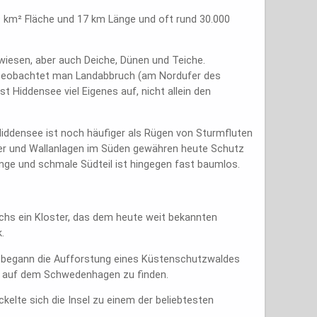
9 km² Fläche und 17 km Länge und oft rund 30.000
zwiesen, aber auch Deiche, Dünen und Teiche.
a beobachtet man Landabbruch (am Nordufer des
Hiddensee viel Eigenes auf, nicht allein den
 Hiddensee ist noch häufiger als Rügen von Sturmfluten
er und Wallanlagen im Süden gewähren heute Schutz
nge und schmale Südteil ist hingegen fast baumlos.
chs ein Kloster, das dem heute weit bekannten
.
60 begann die Aufforstung eines Küstenschutzwaldes
s, auf dem Schwedenhagen zu finden.
kelte sich die Insel zu einem der beliebtesten