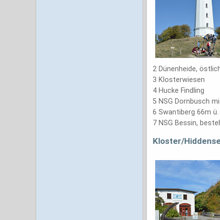
2 Dünenheide, östlich
3 Klosterwiesen
4 Hucke Findling
5 NSG Dornbusch mit
6 Swantiberg 66m ü.
7 NSG Bessin, beste
Kloster/Hiddens