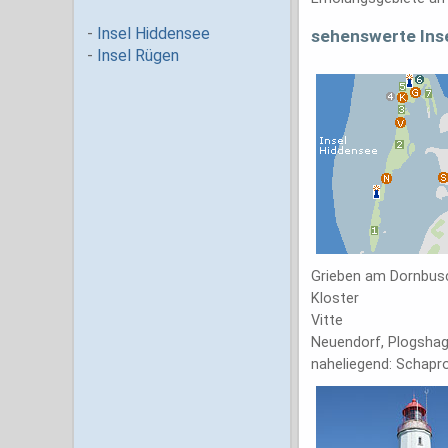
sehenswerte Ins
Grieben am Dornbus
Kloster
Vitte
Neuendorf, Plogsha
naheliegend: Schap