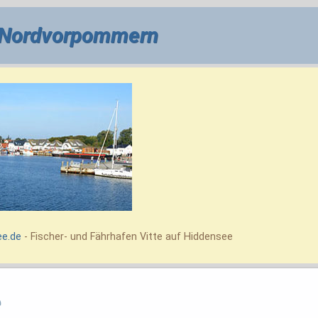
 Nordvorpommern
ee.de
- Fischer- und Fährhafen Vitte auf Hiddensee
e