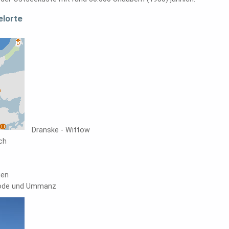
elorte
Dranske - Wittow
ch
gen
rode und Ummanz