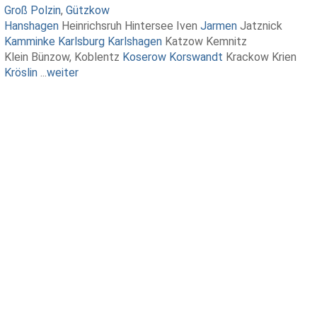
Groß Polzin
,
Gützkow
Hanshagen
Heinrichsruh Hintersee Iven
Jarmen
Jatznick
Kamminke
Karlsburg
Karlshagen
Katzow Kemnitz
Klein Bünzow, Koblentz
Koserow
Korswandt
Krackow Krien
Kröslin
...
weiter