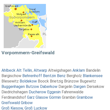
Vorpommern-Greifswald
Ahlbeck
Alt Tellin
,
Altwarp
Altwigshagen
Anklam
Bandelin
Bargischow
Behrenhoff
Bentzin
Benz
Bergholz
Blankensee
Blesewitz
Boldekow
Boock Brietzig Brünzow Bugewitz
Buggenhagen
Butzow
Daberkow
Dargelin
Dargen
Dersekow
Diedrichshagen
Ducherow
Eggesin
Fahrenwalde
Ferdinandshof
Garz
Glasow
Görmin
Grambin
Grambow
Greifswald
Gribow
Groß Kiesow
,
Groß Luckow