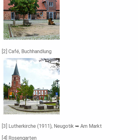
[2] Café, Buchhandlung
[3] Lutherkirche (1911), Neugotik ➥ Am Markt
[4] Rosengarten