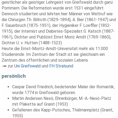
geistlicher als geistiger Lehrgeist von Greifswald durch ganz
Pommern. Die Reformation wurde erst 1531 eingeführt.
Dennoch studierten und lehrten hier Männer von Weltruf wie
die Chirurgen Th. Billroth (1829-1894), A. Bier (1861-1947) und
F. Sauerbruch (1875-1951), der Hygieniker F. Loeffler (1852-
1915), der Internist und Diabetes-Spezialist G. Katsch (1887-
1961), Dichter und Publizist Ernst Moriz Arndt (1769-1860),
Dichter U. v. Hutten (1488-1523)
Heute die Ernst-Moritz-Arndt-Universität mehr als 11.000
Studierende. Im Zentrum der Stadt ist sie gleichsam ein
Zentrum des öffentlichen und sozialen Lebens.
-➥ zur
Uni Greifswald
und
FH Stralsund
persönlich
Caspar David Friedrich, bedetender Maler der Romantik,
wurde 1774 in Greifswald geboren.
Martin Andersen Nexö, Ehrenbürger, M.-A.-Nexö-Platz
mit Plakette auf Granit (1953)
Gefallenen des Kapp-Putsches, Thälmannplatz (Granit,
1955)