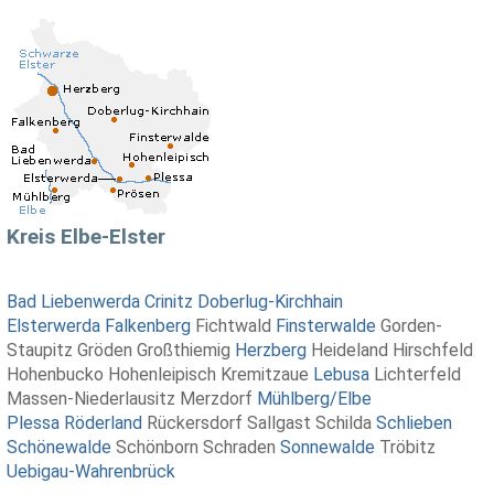
Kreis Elbe-Elster
Bad Liebenwerda
Crinitz
Doberlug-Kirchhain
Elsterwerda
Falkenberg
Fichtwald
Finsterwalde
Gorden-
Staupitz Gröden Großthiemig
Herzberg
Heideland Hirschfeld
Hohenbucko Hohenleipisch Kremitzaue
Lebusa
Lichterfeld
Massen-Niederlausitz Merzdorf
Mühlberg/Elbe
Plessa
Röderland
Rückersdorf Sallgast Schilda
Schlieben
Schönewalde
Schönborn Schraden
Sonnewalde
Tröbitz
Uebigau-Wahrenbrück