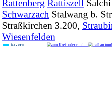
Rattenberg
Rattiszell
Salch
Schwarzach
Stalwang b. St
Straßkirchen
3.200,
Straub
Wiesenfelden