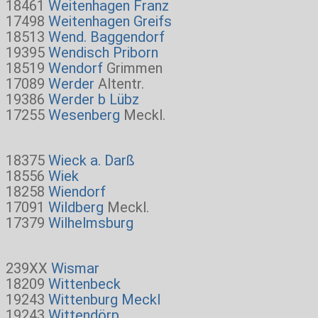
18461
Weitenhagen Franz
17498
Weitenhagen Greifs
18513
Wend. Baggendorf
19395
Wendisch Priborn
18519
Wendorf
Grimmen
17089
Werder
Altentr.
19386
Werder b Lübz
17255
Wesenberg
Meckl.
18375
Wieck a. Darß
18556
Wiek
18258
Wiendorf
17091
Wildberg
Meckl.
17379
Wilhelmsburg
239XX
Wismar
18209
Wittenbeck
19243
Wittenburg Meckl
19243
Wittendörp