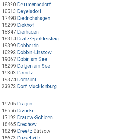
18320
Dettmannsdorf
18513
Deyelsdorf
17498
Diedrichshagen
18299
Diekhof
18347
Dierhagen
18314
Divitz-Spoldershag.
19399
Dobbertin
18292
Dobbin-Linstow
19067
Dobin am See
18299
Dolgen am See
19303
Dömitz
19374
Domsühl
23972
Dorf Mecklenburg
19205
Dragun
18556
Dranske
17192
Dratow-Schloen
18465
Drechow
18249
Dreetz
Bützow
18673
Dreschvitz