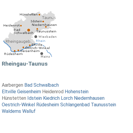
Rheingau-Taunus
Aarbergen
Bad Schwalbach
Eltville
Geisenheim
Heidenrod
Hohenstein
Hünstetten
Idstein
Kiedrich
Lorch
Niedernhausen
Oestrich-Winkel
Rüdesheim
Schlangenbad
Taunusstein
Waldems
Walluf