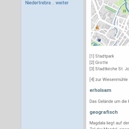
[1] Stadtpark
[2] Grotte
[3] Stadtkirche St. 
[4] zur Wiesenmühle
erholsam
Das Gelände um die K
geografisch
Magdala liegt auf d