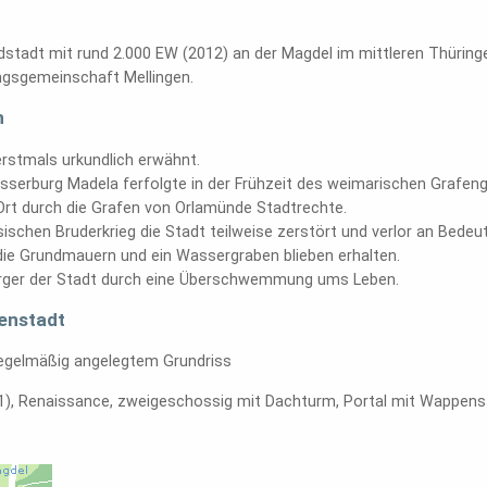
ndstadt mit rund 2.000 EW (2012) an der Magdel im mittleren Thüri
ungsgemeinschaft Mellingen.
h
rstmals urkundlich erwähnt.
sserburg Madela ferfolgte in der Frühzeit des weimarischen Grafen
Ort durch die Grafen von Orlamünde Stadtrechte.
schen Bruderkrieg die Stadt teilweise zerstört und verlor an Bedeu
r die Grundmauern und ein Wassergraben blieben erhalten.
rger der Stadt durch eine Überschwemmung ums Leben.
enstadt
regelmäßig angelegtem Grundriss
1), Renaissance, zweigeschossig mit Dachturm, Portal mit Wappens