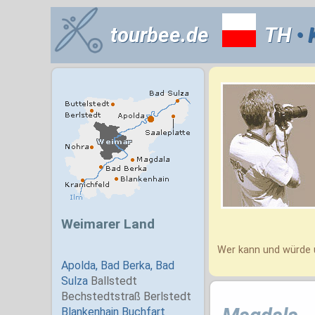
tourbee.de
TH
• 
Wer kann und würde 