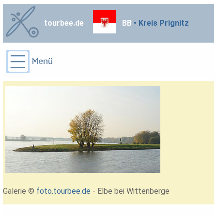
tourbee.de
BB
• Kreis Prignitz
Galerie ©
foto.tourbee.de
- Elbe bei Wittenberge