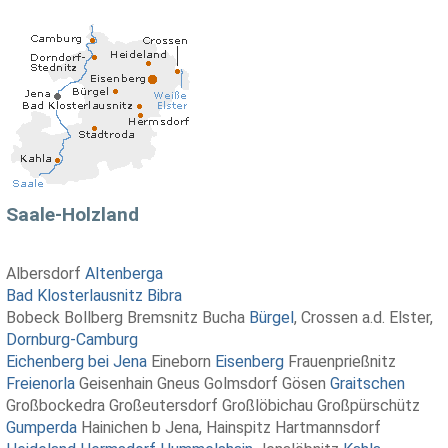
Saale-Holzland
Albersdorf
Altenberga
Bad Klosterlausnitz
Bibra
Bobeck Bollberg Bremsnitz Bucha
Bürgel
, Crossen a.d. Elster,
Dornburg-Camburg
Eichenberg bei Jena
Eineborn
Eisenberg
Frauenprießnitz
Freienorla
Geisenhain Gneus Golmsdorf Gösen
Graitschen
Großbockedra Großeutersdorf Großlöbichau Großpürschütz
Gumperda
Hainichen b Jena, Hainspitz Hartmannsdorf