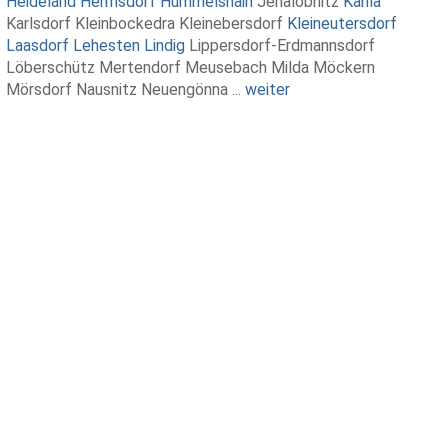
Heideland
Hermsdorf
Hummelshain
Jenalöbnitz
Kahla
Karlsdorf Kleinbockedra Kleinebersdorf
Kleineutersdorf
Laasdorf
Lehesten
Lindig
Lippersdorf-Erdmannsdorf
Löberschütz Mertendorf Meusebach Milda Möckern
Mörsdorf Nausnitz Neuengönna ...
weiter