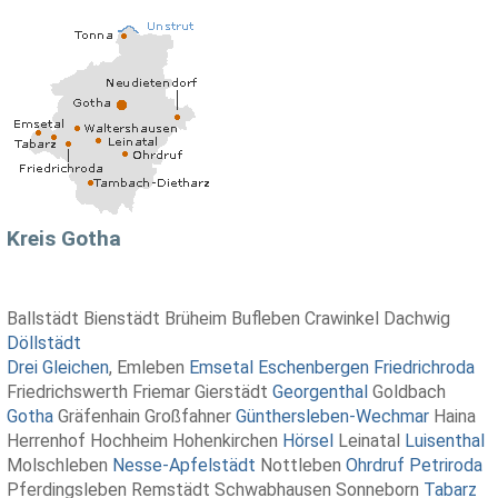
Kreis Gotha
Ballstädt Bienstädt Brüheim Bufleben Crawinkel Dachwig
Döllstädt
Drei Gleichen
, Emleben
Emsetal
Eschenbergen
Friedrichroda
Friedrichswerth Friemar Gierstädt
Georgenthal
Goldbach
Gotha
Gräfenhain Großfahner
Günthersleben-Wechmar
Haina
Herrenhof Hochheim Hohenkirchen
Hörsel
Leinatal
Luisenthal
Molschleben
Nesse-Apfelstädt
Nottleben
Ohrdruf
Petriroda
Pferdingsleben Remstädt Schwabhausen Sonneborn
Tabarz