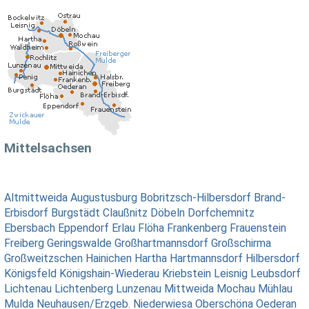
Mittelsachsen
Altmittweida
Augustusburg
Bobritzsch-Hilbersdorf
Brand-
Erbisdorf
Burgstädt
Claußnitz
Döbeln
Dorfchemnitz
Ebersbach
Eppendorf
Erlau
Flöha
Frankenberg
Frauenstein
Freiberg
Geringswalde
Großhartmannsdorf
Großschirma
Großweitzschen
Hainichen
Hartha
Hartmannsdorf
Hilbersdorf
Königsfeld
Königshain-Wiederau
Kriebstein
Leisnig
Leubsdorf
Lichtenau
Lichtenberg
Lunzenau
Mittweida
Mochau
Mühlau
Mulda
Neuhausen/Erzgeb.
Niederwiesa
Oberschöna
Oederan