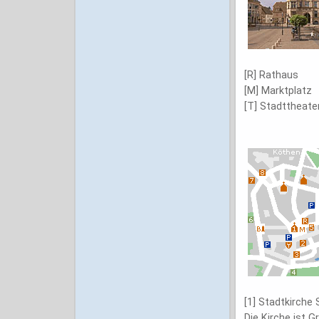
[R] Rathaus
[M] Marktplatz
[T] Stadttheate
[1] Stadtkirche
Die Kirche ist 