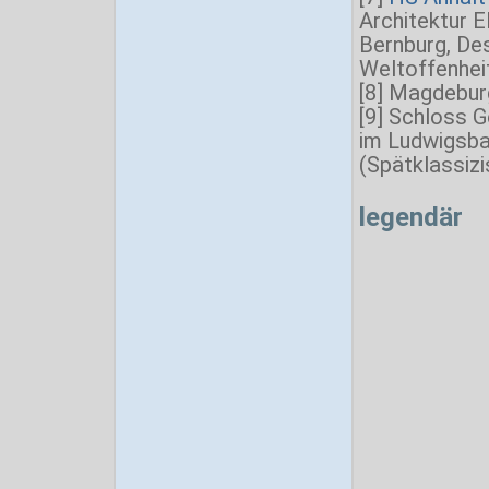
Architektur 
Bernburg, Des
Weltoffenheit
[8] Magdebur
[9] Schloss G
im Ludwigsba
(Spätklassiz
legendär