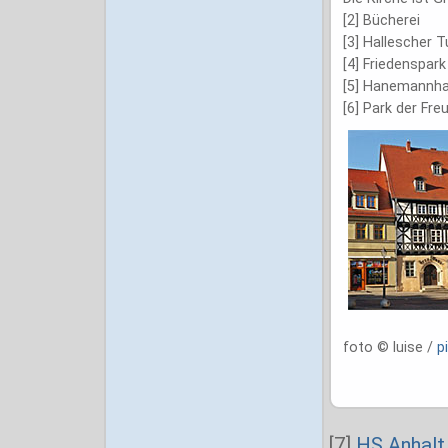
[2] Bücherei
[3] Hallescher 
[4] Friedenspark
[5] Hanemannha
[6] Park der Fr
foto © luise /
p
[7]
HS Anhalt