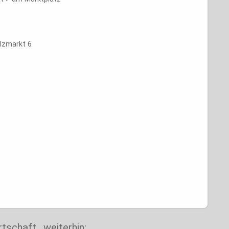
lzmarkt 6
rtschaft
weiterhin: