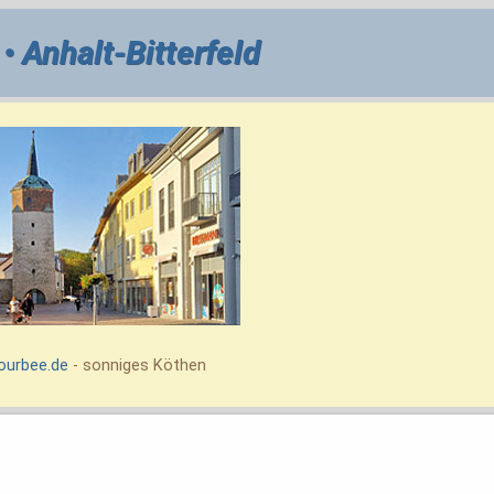
• Anhalt-Bitterfeld
ourbee.de
- sonniges Köthen