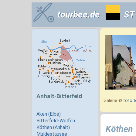
tourbee.de
ST
Galerie ©
foto.t
Köthen