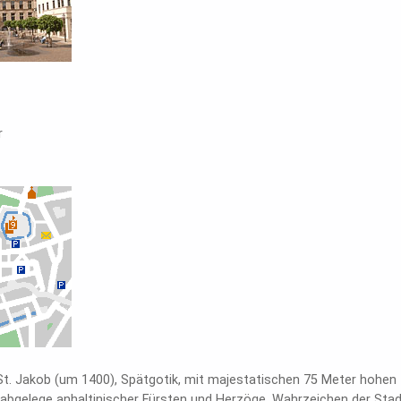
r
 St. Jakob (um 1400), Spätgotik, mit majestatischen 75 Meter hohen 
Grabgelege anhaltinischer Fürsten und Herzöge, Wahrzeichen der Sta