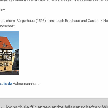
Turm
us, ehem. Bürgerhaus (1598), einst auch Brauhaus und Gastho > Ho
eundschaft
ixelio.de
Hahnemannhaus
- Hochschule für angewandte Wissenschaften: Wi