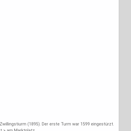
Zwillingstiurm (1895). Der erste Turm war 1599 eingestürzt.
dt > am Marktplatz