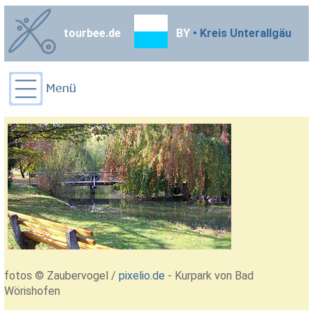
tourbee.de
BY
• Kreis Unterallgäu
fotos © Zaubervogel /
pixelio.de
- Kurpark von Bad
Wörishofen