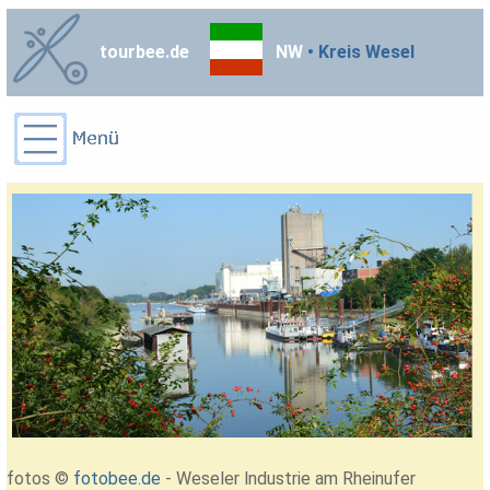
tourbee.de
NW
• Kreis Wesel
fotos ©
fotobee.de
- Weseler lndustrie am Rheinufer