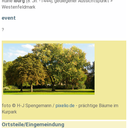
Ruine
Iburg
(8. Jh. -1444), gediegener Aussichtspunkt >
Westenfeldmark
event
?
foto © H-J Spengemann /
pixelio.de
- prächtige Bäume im
Kurpark
Ortsteile/Eingemeindung