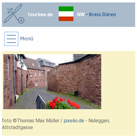
tourbee.de
NW
• Kreis Düren
foto ©Thomas Max Müller /
pixelio.de
- Nideggen,
Altstadtgasse